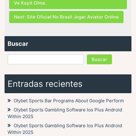
Ve Kayıt Olma
de
Next:
Site Oficial No Brasil Jogar Aviator Online
entradas
Buscar
Buscar
Entradas recientes
Olybet Sports Bar Programs About Google Perform
Olybet Sports Gambling Software Ios Plus Android
Within 2025
Olybet Sports Gambling Software Ios Plus Android
Within 2025