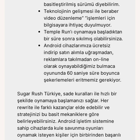
basitleştirilmiş sürümü diyebilirim.
Teknolojinin gelişmesi ile beraber
video düzenleme” “işlemleri için
bilgisayara ihtiyaç duyulmuyor.
Temple Run’ı oynamaya başladıktan
bir süre sonra sıkılmış olabilirsiniza.
Android cihazlarımıza ücretsiz
indirip satın alımla uğraşmadan,
reklamlara takılmadan on-line
olarak oynayabildiğimiz bulmaca
oyununda 60 saniye süre boyunca
şekerlemeleri eritmemiz gerekiyor.
Sugar Rush Türkiye, sade kuralları ile hızlı bir
şekilde oynamaya başlamanızı sağlar. Her
rewrite ile farklı kazançlar elde edebilir ve
stratejinizi bu basit mekaniklere göre
belirleyebilirsiniz. Android işletim sistemine
sahip cihazlarda kule savunma oyunları
oynamak isteyen kişiler için birbirinden başarılı