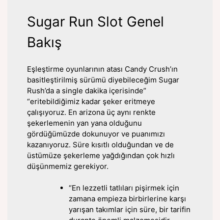
Sugar Run Slot Genel
Bakış
Eşleştirme oyunlarının atası Candy Crush’ın
basitleştirilmiş sürümü diyebileceğim Sugar
Rush’da a single dakika içerisinde”
“eritebildiğimiz kadar şeker eritmeye
çalışıyoruz. En arizona üç aynı renkte
şekerlemenin yan yana olduğunu
gördüğümüzde dokunuyor ve puanımızı
kazanıyoruz. Süre kısıtlı olduğundan ve de
üstümüze şekerleme yağdığından çok hızlı
düşünmemiz gerekiyor.
“En lezzetli tatlıları pişirmek için
zamana empieza birbirlerine karşı
yarışan takımlar için süre, bir tarifin