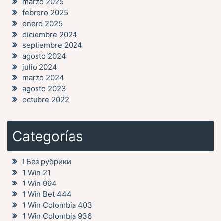
marzo 2025
febrero 2025
enero 2025
diciembre 2024
septiembre 2024
agosto 2024
julio 2024
marzo 2024
agosto 2023
octubre 2022
Categorías
! Без рубрики
1 Win 21
1 Win 994
1 Win Bet 444
1 Win Colombia 403
1 Win Colombia 936