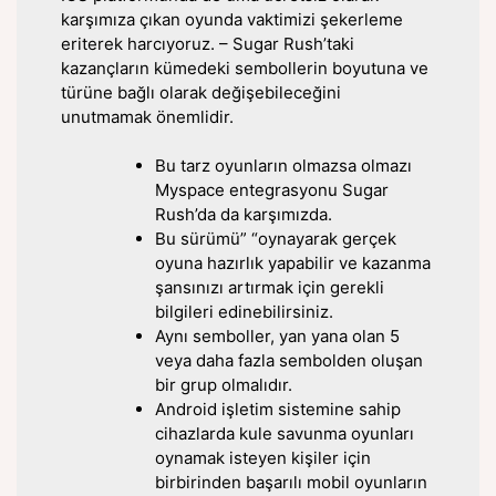
karşımıza çıkan oyunda vaktimizi şekerleme
eriterek harcıyoruz. – Sugar Rush’taki
kazançların kümedeki sembollerin boyutuna ve
türüne bağlı olarak değişebileceğini
unutmamak önemlidir.
Bu tarz oyunların olmazsa olmazı
Myspace entegrasyonu Sugar
Rush’da da karşımızda.
Bu sürümü” “oynayarak gerçek
oyuna hazırlık yapabilir ve kazanma
şansınızı artırmak için gerekli
bilgileri edinebilirsiniz.
Aynı semboller, yan yana olan 5
veya daha fazla sembolden oluşan
bir grup olmalıdır.
Android işletim sistemine sahip
cihazlarda kule savunma oyunları
oynamak isteyen kişiler için
birbirinden başarılı mobil oyunların