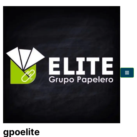
Skip
to
content
gpoelite