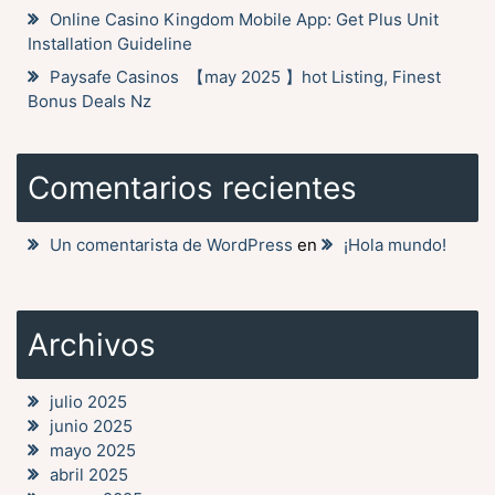
Online Casino Kingdom Mobile App: Get Plus Unit
Installation Guideline
Paysafe Casinos ️ 【may 2025 】hot Listing, Finest
Bonus Deals Nz
Comentarios recientes
Un comentarista de WordPress
en
¡Hola mundo!
Archivos
julio 2025
junio 2025
mayo 2025
abril 2025