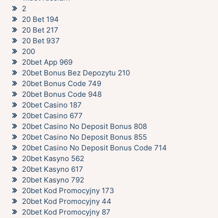
2
20 Bet 194
20 Bet 217
20 Bet 937
200
20bet App 969
20bet Bonus Bez Depozytu 210
20bet Bonus Code 749
20bet Bonus Code 948
20bet Casino 187
20bet Casino 677
20bet Casino No Deposit Bonus 808
20bet Casino No Deposit Bonus 855
20bet Casino No Deposit Bonus Code 714
20bet Kasyno 562
20bet Kasyno 617
20bet Kasyno 792
20bet Kod Promocyjny 173
20bet Kod Promocyjny 44
20bet Kod Promocyjny 87