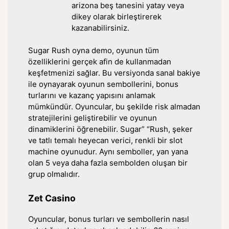
arizona beş tanesini yatay veya
dikey olarak birleştirerek
kazanabilirsiniz.
Sugar Rush oyna demo, oyunun tüm
özelliklerini gerçek afin de kullanmadan
keşfetmenizi sağlar. Bu versiyonda sanal bakiye
ile oynayarak oyunun sembollerini, bonus
turlarını ve kazanç yapısını anlamak
mümkündür. Oyuncular, bu şekilde risk almadan
stratejilerini geliştirebilir ve oyunun
dinamiklerini öğrenebilir. Sugar” “Rush, şeker
ve tatlı temalı heyecan verici, renkli bir slot
machine oyunudur. Aynı semboller, yan yana
olan 5 veya daha fazla sembolden oluşan bir
grup olmalıdır.
Zet Casino
Oyuncular, bonus turları ve sembollerin nasıl