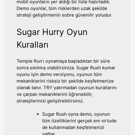
mobil oyunların yer aldığı bir liste hazırladık.
Demo oyunlar, tüm risklerden uzak şekilde
strateji geliştirmenin sobre güvenilir yoludur.
Sugar Hurry Oyun
Kuralları
Temple Run’ı oynamaya başladıktan bir süre
sonra sıkılmış olabilirsiniza. Sugar Rush kumar
oyunu için demo versiyonu, oyunun tüm
mekaniklerini risksiz bir şekilde keşfetmenize
olanak tanır. TRY yatırmadan oyunun kurallarını
ve çarpan mekaniklerini öğrenebilir,
stratejilerinizi geliştirebilirsiniz.
Sugar Rush oyna demo, oyunun
tüm özelliklerini gerçek em virtude
de kullanmadan keşfetmenizi
sağlar.