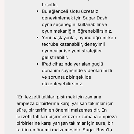
fırsattır.
Bu eğlenceli slotu ücretsiz
deneyimlemek için Sugar Dash
oyna seçeneğini kullanabilir ve
oyun mekaniğini öğrenebilirsiniz.
Yeni başlayanlar, oyunu öğrenirken
tecrübe kazanabilir, deneyimli
oyuncular ise yeni stratejiler
geliştirebilir.
IPad cihazında yer alan güçlü
donanım sayesinde videoları hızlı
ve sorunsuz bir şekilde
düzenleyebilirsiniz.
“En lezzetli tatlıları pişirmek için zamana
empieza birbirlerine karşı yarışan takımlar için
süre, bir tarifin en önemli malzemesidir. En
lezzetli tatlıları pişirmek üzere zamana empieza
birbirlerine karşı yarışan takımlar için süre, bir
tarifin en önemli malzemesidir. Sugar Rush’ta