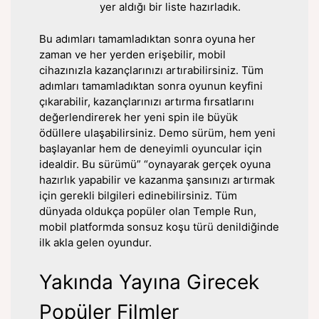
yer aldığı bir liste hazırladık.
Bu adımları tamamladıktan sonra oyuna her
zaman ve her yerden erişebilir, mobil
cihazınızla kazançlarınızı artırabilirsiniz. Tüm
adımları tamamladıktan sonra oyunun keyfini
çıkarabilir, kazançlarınızı artırma fırsatlarını
değerlendirerek her yeni spin ile büyük
ödüllere ulaşabilirsiniz. Demo sürüm, hem yeni
başlayanlar hem de deneyimli oyuncular için
idealdir. Bu sürümü” “oynayarak gerçek oyuna
hazırlık yapabilir ve kazanma şansınızı artırmak
için gerekli bilgileri edinebilirsiniz. Tüm
dünyada oldukça popüler olan Temple Run,
mobil platformda sonsuz koşu türü denildiğinde
ilk akla gelen oyundur.
Yakında Yayına Girecek
Popüler Filmler