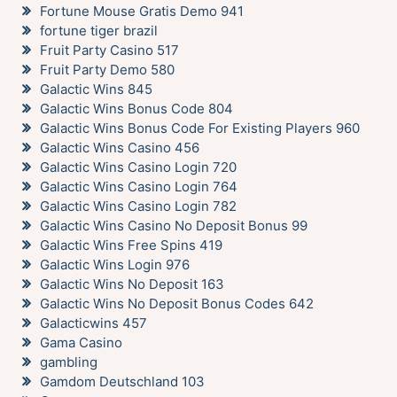
Fortune Mouse Gratis Demo 941
fortune tiger brazil
Fruit Party Casino 517
Fruit Party Demo 580
Galactic Wins 845
Galactic Wins Bonus Code 804
Galactic Wins Bonus Code For Existing Players 960
Galactic Wins Casino 456
Galactic Wins Casino Login 720
Galactic Wins Casino Login 764
Galactic Wins Casino Login 782
Galactic Wins Casino No Deposit Bonus 99
Galactic Wins Free Spins 419
Galactic Wins Login 976
Galactic Wins No Deposit 163
Galactic Wins No Deposit Bonus Codes 642
Galacticwins 457
Gama Casino
gambling
Gamdom Deutschland 103