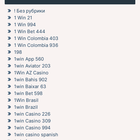
! Без рубрики
1 Win 21
1 Win 994
1 Win Bet 444
1 Win Colombia 403
1 Win Colombia 936
198
1win App 560
1win Aviator 203
1Win AZ Casino
1win Bahis 902
1win Baixar 63
1win Bet 598
1Win Brasil
1win Brazil
1win Casino 226
1win Casino 309
1win Casino 994
1win casino spanish