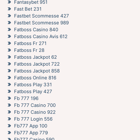
Fantasybet 951
Fast Bet 231
Fastbet Scommesse 427
Fastbet Scommesse 989
Fatboss Casino 840
Fatboss Casino Avis 612
Fatboss Fr 271
Fatboss Fr 28
Fatboss Jackpot 62
Fatboss Jackpot 722
Fatboss Jackpot 858
Fatboss Online 816
Fatboss Play 331
Fatboss Play 427
Fb 777 196
Fb 777 Casino 700
Fb 777 Casino 922
Fb 777 Login 556
Fb777 App 100
Fb777 App 779
Fb777 Casino 590