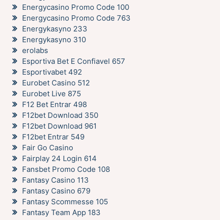
Energycasino Promo Code 100
Energycasino Promo Code 763
Energykasyno 233
Energykasyno 310
erolabs
Esportiva Bet E Confiavel 657
Esportivabet 492
Eurobet Casino 512
Eurobet Live 875
F12 Bet Entrar 498
F12bet Download 350
F12bet Download 961
F12bet Entrar 549
Fair Go Casino
Fairplay 24 Login 614
Fansbet Promo Code 108
Fantasy Casino 113
Fantasy Casino 679
Fantasy Scommesse 105
Fantasy Team App 183