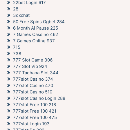
22bet Login 917
28
3dxchat
50 Free Spins Ggbet 284
6 Month Ai Pause 225
7 Games Cassino 462
7 Games Online 937
715
738
777 Slot Game 306
777 Slot Vip 924
777 Tadhana Slot 344
777slot Casino 374
777slot Casino 470
777slot Casino 510
777slot Casino Login 288
777slot Free 100 218
777slot Free 100 421
777slot Free 100 475
777slot Login 193