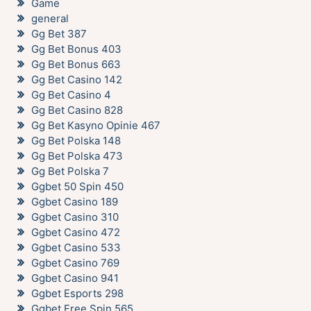
Game
general
Gg Bet 387
Gg Bet Bonus 403
Gg Bet Bonus 663
Gg Bet Casino 142
Gg Bet Casino 4
Gg Bet Casino 828
Gg Bet Kasyno Opinie 467
Gg Bet Polska 148
Gg Bet Polska 473
Gg Bet Polska 7
Ggbet 50 Spin 450
Ggbet Casino 189
Ggbet Casino 310
Ggbet Casino 472
Ggbet Casino 533
Ggbet Casino 769
Ggbet Casino 941
Ggbet Esports 298
Ggbet Free Spin 565