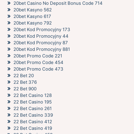
20bet Casino No Deposit Bonus Code 714
20bet Kasyno 562
20bet Kasyno 617
20bet Kasyno 792
20bet Kod Promocyjny 173
20bet Kod Promocyjny 44
20bet Kod Promocyjny 87
20bet Kod Promocyjny 881
20bet Promo Code 221
20bet Promo Code 454
20bet Promo Code 473
22 Bet 20
22 Bet 376
22 Bet 900
22 Bet Casino 128
22 Bet Casino 195
22 Bet Casino 261
22 Bet Casino 339
22 Bet Casino 412
22 Bet Casino 419