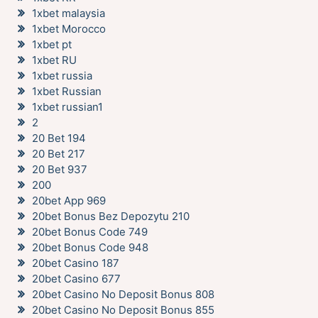
1xbet malaysia
1xbet Morocco
1xbet pt
1xbet RU
1xbet russia
1xbet Russian
1xbet russian1
2
20 Bet 194
20 Bet 217
20 Bet 937
200
20bet App 969
20bet Bonus Bez Depozytu 210
20bet Bonus Code 749
20bet Bonus Code 948
20bet Casino 187
20bet Casino 677
20bet Casino No Deposit Bonus 808
20bet Casino No Deposit Bonus 855