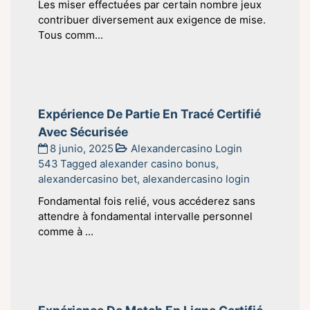
Les miser effectuées par certain nombre jeux
contribuer diversement aux exigence de mise.
Tous comm...
Expérience De Partie En Tracé Certifié
Avec Sécurisée
8 junio, 2025
Alexandercasino Login
543
Tagged
alexander casino bonus
,
alexandercasino bet
,
alexandercasino login
Fondamental fois relié, vous accéderez sans
attendre à fondamental intervalle personnel
comme à ...