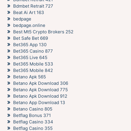
Bdmbet Retrait 727
Beat Ai Art 163
bedpage
bedpage.online
Best Mt5 Crypto Brokers 252
Bet Safe Bet 669
Bet365 App 130
Bet365 Casino 877
Bet365 Live 645
Bet365 Mobile 533
Bet365 Mobile 842
Betano Apk 565
Betano Apk Download 306
Betano Apk Download 775
Betano Apk Download 912
Betano App Download 13
Betano Casino 805
Betflag Bonus 371
Betflag Casino 334
Betflag Casino 355