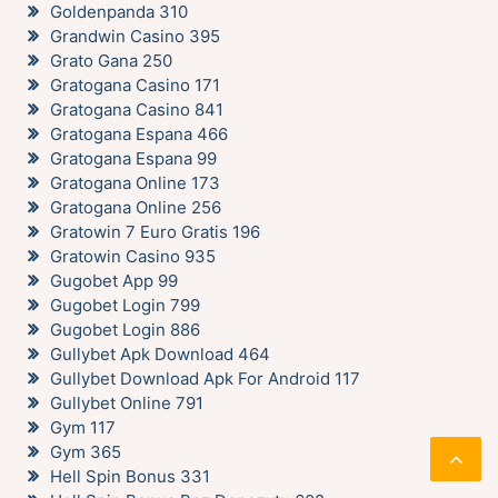
Goldenpanda 310
Grandwin Casino 395
Grato Gana 250
Gratogana Casino 171
Gratogana Casino 841
Gratogana Espana 466
Gratogana Espana 99
Gratogana Online 173
Gratogana Online 256
Gratowin 7 Euro Gratis 196
Gratowin Casino 935
Gugobet App 99
Gugobet Login 799
Gugobet Login 886
Gullybet Apk Download 464
Gullybet Download Apk For Android 117
Gullybet Online 791
Gym 117
Gym 365
Hell Spin Bonus 331