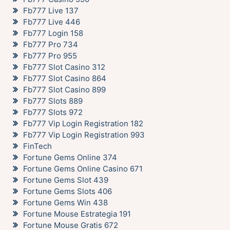
Fb777 Live 137
Fb777 Live 446
Fb777 Login 158
Fb777 Pro 734
Fb777 Pro 955
Fb777 Slot Casino 312
Fb777 Slot Casino 864
Fb777 Slot Casino 899
Fb777 Slots 889
Fb777 Slots 972
Fb777 Vip Login Registration 182
Fb777 Vip Login Registration 993
FinTech
Fortune Gems Online 374
Fortune Gems Online Casino 671
Fortune Gems Slot 439
Fortune Gems Slots 406
Fortune Gems Win 438
Fortune Mouse Estrategia 191
Fortune Mouse Gratis 672