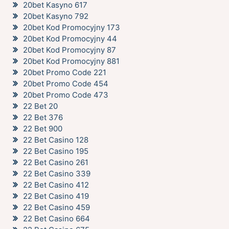
20bet Kasyno 617
20bet Kasyno 792
20bet Kod Promocyjny 173
20bet Kod Promocyjny 44
20bet Kod Promocyjny 87
20bet Kod Promocyjny 881
20bet Promo Code 221
20bet Promo Code 454
20bet Promo Code 473
22 Bet 20
22 Bet 376
22 Bet 900
22 Bet Casino 128
22 Bet Casino 195
22 Bet Casino 261
22 Bet Casino 339
22 Bet Casino 412
22 Bet Casino 419
22 Bet Casino 459
22 Bet Casino 664