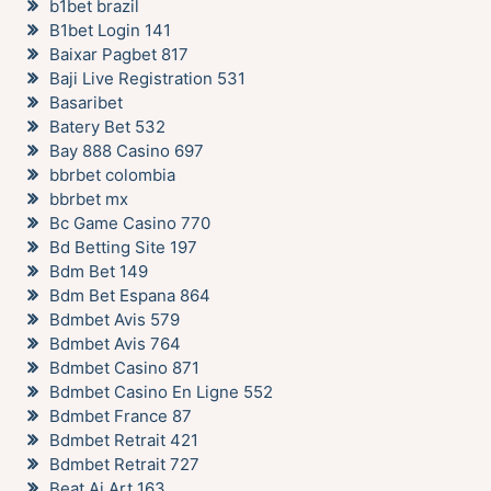
b1bet brazil
B1bet Login 141
Baixar Pagbet 817
Baji Live Registration 531
Basaribet
Batery Bet 532
Bay 888 Casino 697
bbrbet colombia
bbrbet mx
Bc Game Casino 770
Bd Betting Site 197
Bdm Bet 149
Bdm Bet Espana 864
Bdmbet Avis 579
Bdmbet Avis 764
Bdmbet Casino 871
Bdmbet Casino En Ligne 552
Bdmbet France 87
Bdmbet Retrait 421
Bdmbet Retrait 727
Beat Ai Art 163