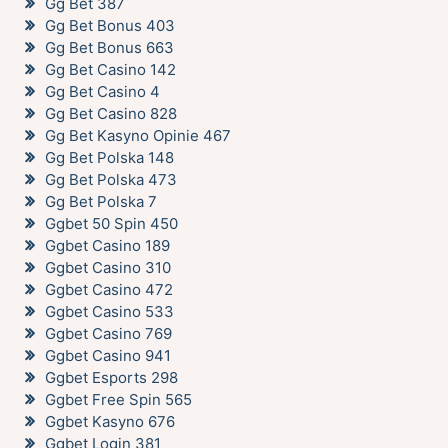
Gg Bet 387
Gg Bet Bonus 403
Gg Bet Bonus 663
Gg Bet Casino 142
Gg Bet Casino 4
Gg Bet Casino 828
Gg Bet Kasyno Opinie 467
Gg Bet Polska 148
Gg Bet Polska 473
Gg Bet Polska 7
Ggbet 50 Spin 450
Ggbet Casino 189
Ggbet Casino 310
Ggbet Casino 472
Ggbet Casino 533
Ggbet Casino 769
Ggbet Casino 941
Ggbet Esports 298
Ggbet Free Spin 565
Ggbet Kasyno 676
Ggbet Login 381