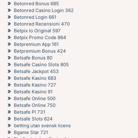
Betonred Bonus 685
Betonred Casino Login 362
Betonred Login 661
Betonred Recensioni 470
Betpix Io Original 597
Betpix Promo Code 864
Betpremium App 161
Betpremium Bonus 424
Betsafe Bonus 80
Betsafe Casino Slots 805
Betsafe Jackpot 453
Betsafe Kasino 683
Betsafe Kasino 727
Betsafe Kasino 91
Betsafe Online 500
Betsafe Online 750
Betsafe Pl 731
Betsafe Slots 624
betting utan svensk licens
Bgame Star 721