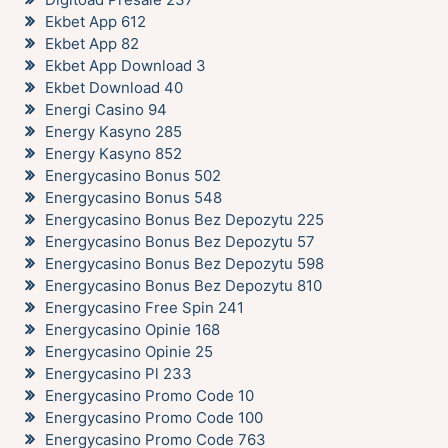
Ekbet App 612
Ekbet App 82
Ekbet App Download 3
Ekbet Download 40
Energi Casino 94
Energy Kasyno 285
Energy Kasyno 852
Energycasino Bonus 502
Energycasino Bonus 548
Energycasino Bonus Bez Depozytu 225
Energycasino Bonus Bez Depozytu 57
Energycasino Bonus Bez Depozytu 598
Energycasino Bonus Bez Depozytu 810
Energycasino Free Spin 241
Energycasino Opinie 168
Energycasino Opinie 25
Energycasino Pl 233
Energycasino Promo Code 10
Energycasino Promo Code 100
Energycasino Promo Code 763