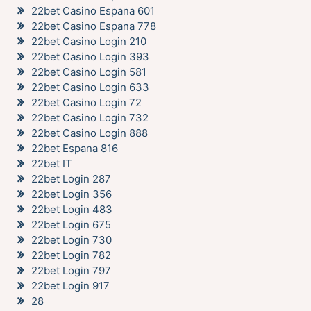
22bet Casino Espana 601
22bet Casino Espana 778
22bet Casino Login 210
22bet Casino Login 393
22bet Casino Login 581
22bet Casino Login 633
22bet Casino Login 72
22bet Casino Login 732
22bet Casino Login 888
22bet Espana 816
22bet IT
22bet Login 287
22bet Login 356
22bet Login 483
22bet Login 675
22bet Login 730
22bet Login 782
22bet Login 797
22bet Login 917
28