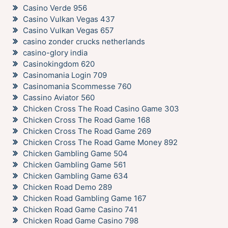
Casino Verde 956
Casino Vulkan Vegas 437
Casino Vulkan Vegas 657
casino zonder crucks netherlands
casino-glory india
Casinokingdom 620
Casinomania Login 709
Casinomania Scommesse 760
Cassino Aviator 560
Chicken Cross The Road Casino Game 303
Chicken Cross The Road Game 168
Chicken Cross The Road Game 269
Chicken Cross The Road Game Money 892
Chicken Gambling Game 504
Chicken Gambling Game 561
Chicken Gambling Game 634
Chicken Road Demo 289
Chicken Road Gambling Game 167
Chicken Road Game Casino 741
Chicken Road Game Casino 798