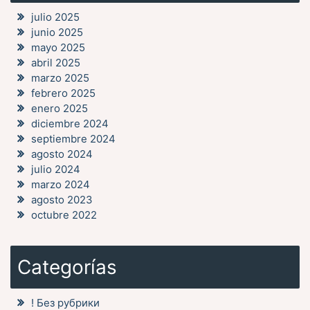
julio 2025
junio 2025
mayo 2025
abril 2025
marzo 2025
febrero 2025
enero 2025
diciembre 2024
septiembre 2024
agosto 2024
julio 2024
marzo 2024
agosto 2023
octubre 2022
Categorías
! Без рубрики