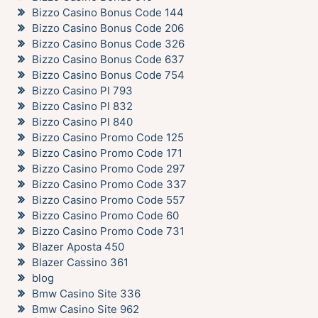
Bizzo Casino Bonus Code 144
Bizzo Casino Bonus Code 206
Bizzo Casino Bonus Code 326
Bizzo Casino Bonus Code 637
Bizzo Casino Bonus Code 754
Bizzo Casino Pl 793
Bizzo Casino Pl 832
Bizzo Casino Pl 840
Bizzo Casino Promo Code 125
Bizzo Casino Promo Code 171
Bizzo Casino Promo Code 297
Bizzo Casino Promo Code 337
Bizzo Casino Promo Code 557
Bizzo Casino Promo Code 60
Bizzo Casino Promo Code 731
Blazer Aposta 450
Blazer Cassino 361
blog
Bmw Casino Site 336
Bmw Casino Site 962