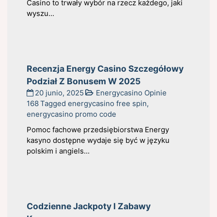
Casino to trwały wybór na rzecz każdego, jaki
wyszu...
Recenzja Energy Casino Szczegółowy
Podział Z Bonusem W 2025
20 junio, 2025
Energycasino Opinie
168
Tagged
energycasino free spin
,
energycasino promo code
Pomoc fachowe przedsiębiorstwa Energy
kasyno dostępne wydaje się być w języku
polskim i angiels...
Codzienne Jackpoty I Zabawy