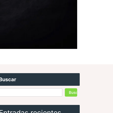
Buscar
Buscar
Entradas recientes