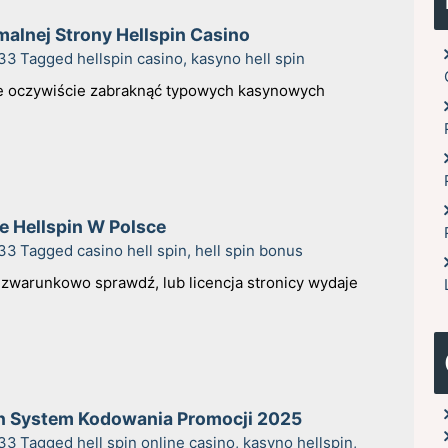
malnej Strony Hellspin Casino
533
Tagged
hellspin casino
,
kasyno hell spin
e oczywiście zabraknąć typowych kasynowych
ie Hellspin W Polsce
533
Tagged
casino hell spin
,
hell spin bonus
ezwarunkowo sprawdź, lub licencja stronicy wydaje
Spin System Kodowania Promocji 2025
533
Tagged
hell spin online casino
,
kasyno hellspin
,