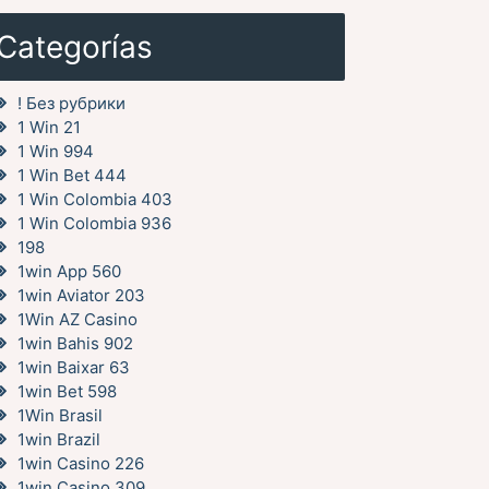
Categorías
! Без рубрики
1 Win 21
1 Win 994
1 Win Bet 444
1 Win Colombia 403
1 Win Colombia 936
198
1win App 560
1win Aviator 203
1Win AZ Casino
1win Bahis 902
1win Baixar 63
1win Bet 598
1Win Brasil
1win Brazil
1win Casino 226
1win Casino 309