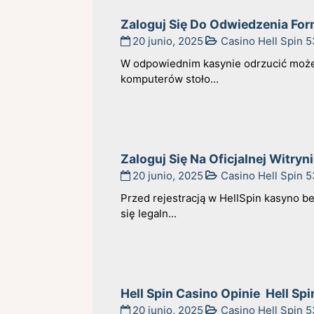
Zaloguj Się Do Odwiedzenia For
20 junio, 2025
Casino Hell Spin 
W odpowiednim kasynie odrzucić moż
komputerów stoło...
Zaloguj Się Na Oficjalnej Witryn
20 junio, 2025
Casino Hell Spin 
Przed rejestracją w HellSpin kasyno b
się legaln...
Hell Spin Casino Opinie ️ Hell 
20 junio, 2025
Casino Hell Spin 