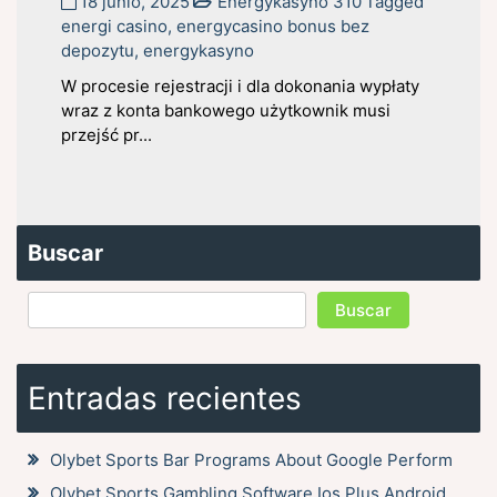
18 junio, 2025
Energykasyno 310
Tagged
energi casino
,
energycasino bonus bez
depozytu
,
energykasyno
W procesie rejestracji i dla dokonania wypłaty
wraz z konta bankowego użytkownik musi
przejść pr...
Buscar
Buscar
Entradas recientes
Olybet Sports Bar Programs About Google Perform
Olybet Sports Gambling Software Ios Plus Android