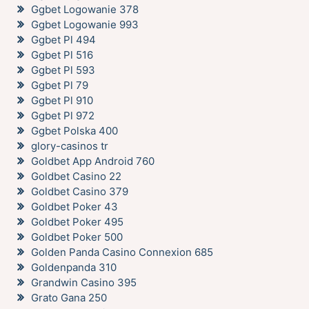
Ggbet Logowanie 378
Ggbet Logowanie 993
Ggbet Pl 494
Ggbet Pl 516
Ggbet Pl 593
Ggbet Pl 79
Ggbet Pl 910
Ggbet Pl 972
Ggbet Polska 400
glory-casinos tr
Goldbet App Android 760
Goldbet Casino 22
Goldbet Casino 379
Goldbet Poker 43
Goldbet Poker 495
Goldbet Poker 500
Golden Panda Casino Connexion 685
Goldenpanda 310
Grandwin Casino 395
Grato Gana 250