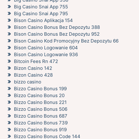
Big Casino Snai App 755
Big Casino Snai App 795
Bison Casino Aplikacja 154
Bison Casino Bonus Bez Depozytu 388
Bison Casino Bonus Bez Depozytu 952
Bison Casino Kod Promocyjny Bez Depozytu 66
Bison Casino Logowanie 604
Bison Casino Logowanie 936
Bitcoin Fees Rn 472
Bizon Casino 142
Bizon Casino 428
bizzo casino
Bizzo Casino Bonus 199
Bizzo Casino Bonus 20
Bizzo Casino Bonus 221
Bizzo Casino Bonus 506
Bizzo Casino Bonus 687
Bizzo Casino Bonus 739
Bizzo Casino Bonus 919
Bizzo Casino Bonus Code 144