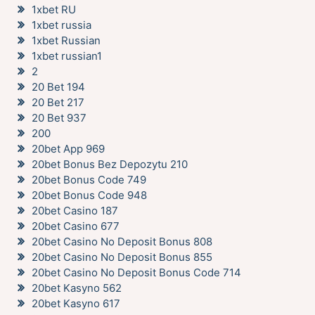
1xbet RU
1xbet russia
1xbet Russian
1xbet russian1
2
20 Bet 194
20 Bet 217
20 Bet 937
200
20bet App 969
20bet Bonus Bez Depozytu 210
20bet Bonus Code 749
20bet Bonus Code 948
20bet Casino 187
20bet Casino 677
20bet Casino No Deposit Bonus 808
20bet Casino No Deposit Bonus 855
20bet Casino No Deposit Bonus Code 714
20bet Kasyno 562
20bet Kasyno 617