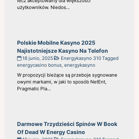
lecz akceptowalny dla większości
użytkowników. Niedos...
Polskie Mobilne Kasyno 2025
Najistotniejsze Kasyno Na Telefon
18 junio, 2025
Energykasyno 310
Tagged
energycasino bonus
,
energykasyno
W propozycji bieżące są przeboje sygnowane
owymi markami, w jaki to sposób NetEnt,
Pragmatic Pla...
Darmowe Trzydzieści Spinów W Book
Of Dead W Energy Casino