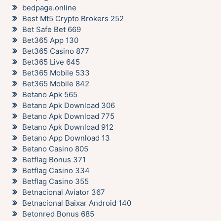
bedpage.online
Best Mt5 Crypto Brokers 252
Bet Safe Bet 669
Bet365 App 130
Bet365 Casino 877
Bet365 Live 645
Bet365 Mobile 533
Bet365 Mobile 842
Betano Apk 565
Betano Apk Download 306
Betano Apk Download 775
Betano Apk Download 912
Betano App Download 13
Betano Casino 805
Betflag Bonus 371
Betflag Casino 334
Betflag Casino 355
Betnacional Aviator 367
Betnacional Baixar Android 140
Betonred Bonus 685