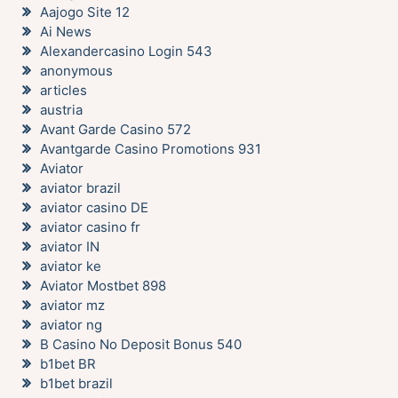
Aajogo Site 12
Ai News
Alexandercasino Login 543
anonymous
articles
austria
Avant Garde Casino 572
Avantgarde Casino Promotions 931
Aviator
aviator brazil
aviator casino DE
aviator casino fr
aviator IN
aviator ke
Aviator Mostbet 898
aviator mz
aviator ng
B Casino No Deposit Bonus 540
b1bet BR
b1bet brazil