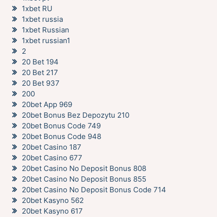
1xbet RU
1xbet russia
1xbet Russian
1xbet russian1
2
20 Bet 194
20 Bet 217
20 Bet 937
200
20bet App 969
20bet Bonus Bez Depozytu 210
20bet Bonus Code 749
20bet Bonus Code 948
20bet Casino 187
20bet Casino 677
20bet Casino No Deposit Bonus 808
20bet Casino No Deposit Bonus 855
20bet Casino No Deposit Bonus Code 714
20bet Kasyno 562
20bet Kasyno 617