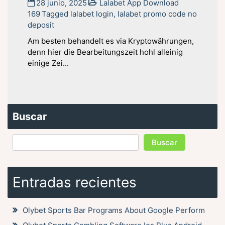
28 junio, 2025
Lalabet App Download
169
Tagged
lalabet login
,
lalabet promo code no
deposit
Am besten behandelt es via Kryptowährungen,
denn hier die Bearbeitungszeit hohl alleinig
einige Zei...
Buscar
Buscar
Entradas recientes
Olybet Sports Bar Programs About Google Perform