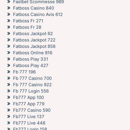
Fastbet Scommesse 989
Fatboss Casino 840
Fatboss Casino Avis 612
Fatboss Fr 271
Fatboss Fr 28
Fatboss Jackpot 62
Fatboss Jackpot 722
Fatboss Jackpot 858
Fatboss Online 816
Fatboss Play 331
Fatboss Play 427
Fb 777 196
Fb 777 Casino 700
Fb 777 Casino 922
Fb 777 Login 556
Fb777 App 100
Fb777 App 779
Fb777 Casino 590
Fb777 Live 137
Fb777 Live 446
Fb777 Login 158