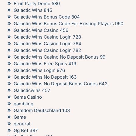
Fruit Party Demo 580
Galactic Wins 845
Galactic Wins Bonus Code 804
Galactic Wins Bonus Code For Existing Players 960
Galactic Wins Casino 456
Galactic Wins Casino Login 720
Galactic Wins Casino Login 764
Galactic Wins Casino Login 782
Galactic Wins Casino No Deposit Bonus 99
Galactic Wins Free Spins 419
Galactic Wins Login 976
Galactic Wins No Deposit 163
Galactic Wins No Deposit Bonus Codes 642
Galacticwins 457
Gama Casino
gambling
Gamdom Deutschland 103
Game
general
Gg Bet 387