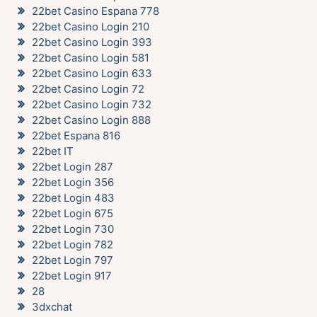
22bet Casino Espana 778
22bet Casino Login 210
22bet Casino Login 393
22bet Casino Login 581
22bet Casino Login 633
22bet Casino Login 72
22bet Casino Login 732
22bet Casino Login 888
22bet Espana 816
22bet IT
22bet Login 287
22bet Login 356
22bet Login 483
22bet Login 675
22bet Login 730
22bet Login 782
22bet Login 797
22bet Login 917
28
3dxchat