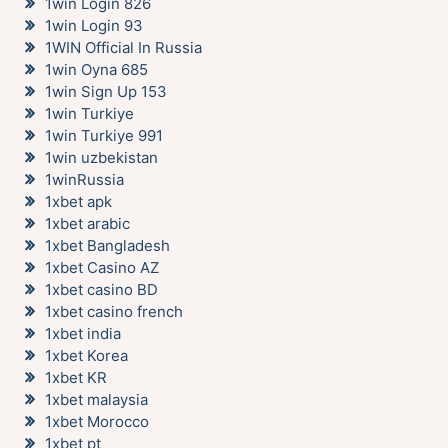
1win Login 826
1win Login 93
1WIN Official In Russia
1win Oyna 685
1win Sign Up 153
1win Turkiye
1win Turkiye 991
1win uzbekistan
1winRussia
1xbet apk
1xbet arabic
1xbet Bangladesh
1xbet Casino AZ
1xbet casino BD
1xbet casino french
1xbet india
1xbet Korea
1xbet KR
1xbet malaysia
1xbet Morocco
1xbet pt