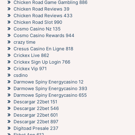
Chicken Road Game Gambling 886
Chicken Road Reviews 39
Chicken Road Reviews 433
Chicken Road Slot 990
Cosmo Casino Nz 135
Cosmo Casino Rewards 944
crazy time
Cresus Casino En Ligne 818
Crickex Live 862
Crickex Sign Up Login 766
Crickex Vip 971
csdino
Darmowe Spiny Energycasino 12
Darmowe Spiny Energycasino 393
Darmowe Spiny Energycasino 655
Descargar 22bet 151
Descargar 22bet 546
Descargar 22bet 601
Descargar 22bet 897
Digitoad Presale 237
Ekbet App 612