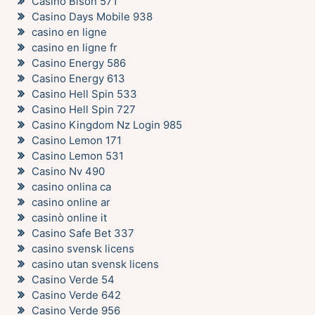
Casino Bison 571
Casino Days Mobile 938
casino en ligne
casino en ligne fr
Casino Energy 586
Casino Energy 613
Casino Hell Spin 533
Casino Hell Spin 727
Casino Kingdom Nz Login 985
Casino Lemon 171
Casino Lemon 531
Casino Nv 490
casino onlina ca
casino online ar
casinò online it
Casino Safe Bet 337
casino svensk licens
casino utan svensk licens
Casino Verde 54
Casino Verde 642
Casino Verde 956