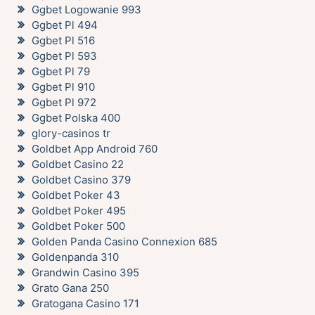
Ggbet Logowanie 993
Ggbet Pl 494
Ggbet Pl 516
Ggbet Pl 593
Ggbet Pl 79
Ggbet Pl 910
Ggbet Pl 972
Ggbet Polska 400
glory-casinos tr
Goldbet App Android 760
Goldbet Casino 22
Goldbet Casino 379
Goldbet Poker 43
Goldbet Poker 495
Goldbet Poker 500
Golden Panda Casino Connexion 685
Goldenpanda 310
Grandwin Casino 395
Grato Gana 250
Gratogana Casino 171