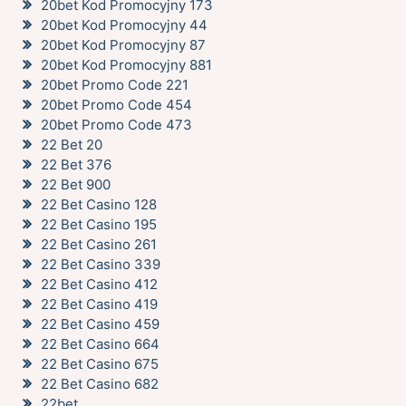
20bet Kod Promocyjny 173
20bet Kod Promocyjny 44
20bet Kod Promocyjny 87
20bet Kod Promocyjny 881
20bet Promo Code 221
20bet Promo Code 454
20bet Promo Code 473
22 Bet 20
22 Bet 376
22 Bet 900
22 Bet Casino 128
22 Bet Casino 195
22 Bet Casino 261
22 Bet Casino 339
22 Bet Casino 412
22 Bet Casino 419
22 Bet Casino 459
22 Bet Casino 664
22 Bet Casino 675
22 Bet Casino 682
22bet