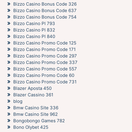
Bizzo Casino Bonus Code 326
Bizzo Casino Bonus Code 637
Bizzo Casino Bonus Code 754
Bizzo Casino Pl 793
Bizzo Casino Pl 832
Bizzo Casino Pl 840
Bizzo Casino Promo Code 125
Bizzo Casino Promo Code 171
Bizzo Casino Promo Code 297
Bizzo Casino Promo Code 337
Bizzo Casino Promo Code 557
Bizzo Casino Promo Code 60
Bizzo Casino Promo Code 731
Blazer Aposta 450
Blazer Cassino 361
blog
Bmw Casino Site 336
Bmw Casino Site 962
Bongobongo Games 782
Bono Olybet 425