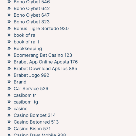
Bono Olybet 546
Bono Olybet 642
Bono Olybet 647
Bono Olybet 823
Bonus Tigre Sortudo 930
book of ra
book of ra it
Bookkeeping
Boomerang Bet Casino 123
Brabet App Online Aposta 176
Brabet Download Apk Ios 885
Brabet Jogo 992
Brand
Car Service 529
casibom tr
casibom-tg
casino
Casino Bdmbet 314
Casino Betonred 513
Casino Bison 571
Casino Days Mobile 938