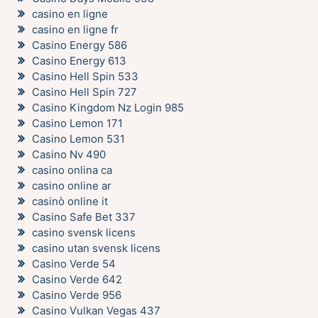
casino en ligne
casino en ligne fr
Casino Energy 586
Casino Energy 613
Casino Hell Spin 533
Casino Hell Spin 727
Casino Kingdom Nz Login 985
Casino Lemon 171
Casino Lemon 531
Casino Nv 490
casino onlina ca
casino online ar
casinò online it
Casino Safe Bet 337
casino svensk licens
casino utan svensk licens
Casino Verde 54
Casino Verde 642
Casino Verde 956
Casino Vulkan Vegas 437