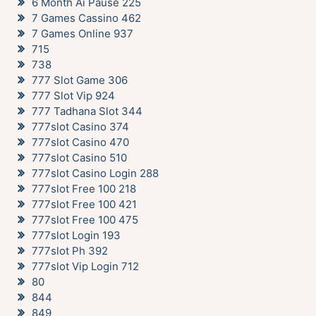
6 Month Ai Pause 225
7 Games Cassino 462
7 Games Online 937
715
738
777 Slot Game 306
777 Slot Vip 924
777 Tadhana Slot 344
777slot Casino 374
777slot Casino 470
777slot Casino 510
777slot Casino Login 288
777slot Free 100 218
777slot Free 100 421
777slot Free 100 475
777slot Login 193
777slot Ph 392
777slot Vip Login 712
80
844
849