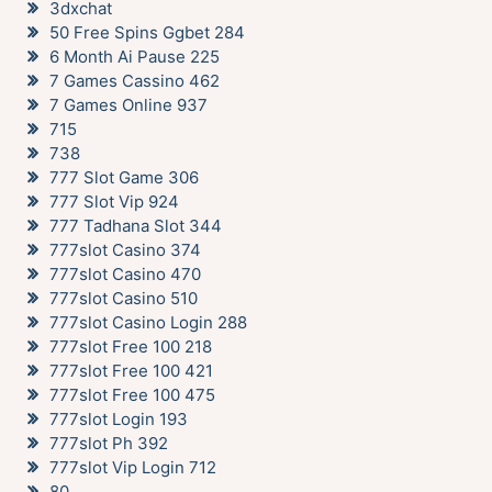
3dxchat
50 Free Spins Ggbet 284
6 Month Ai Pause 225
7 Games Cassino 462
7 Games Online 937
715
738
777 Slot Game 306
777 Slot Vip 924
777 Tadhana Slot 344
777slot Casino 374
777slot Casino 470
777slot Casino 510
777slot Casino Login 288
777slot Free 100 218
777slot Free 100 421
777slot Free 100 475
777slot Login 193
777slot Ph 392
777slot Vip Login 712
80