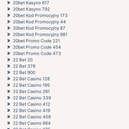
20bet Kasyno 617
20bet Kasyno 792
20bet Kod Promocyjny 173
20bet Kod Promocyjny 44
20bet Kod Promocyjny 87
20bet Kod Promocyjny 881
20bet Promo Code 221
20bet Promo Code 454
20bet Promo Code 473
22 Bet 20
22 Bet 376
22 Bet 900
22 Bet Casino 128
22 Bet Casino 195
22 Bet Casino 261
22 Bet Casino 339
22 Bet Casino 412
22 Bet Casino 419
22 Bet Casino 459
22 Bet Casino 664