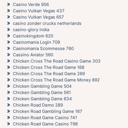
Casino Verde 956
Casino Vulkan Vegas 437
Casino Vulkan Vegas 657
casino zonder crucks netherlands
casino-glory india
Casinokingdom 620
Casinomania Login 709
Casinomania Scommesse 760
Cassino Aviator 560
Chicken Cross The Road Casino Game 303
Chicken Cross The Road Game 168
Chicken Cross The Road Game 269
Chicken Cross The Road Game Money 892
Chicken Gambling Game 504
Chicken Gambling Game 561
Chicken Gambling Game 634
Chicken Road Demo 289
Chicken Road Gambling Game 167
Chicken Road Game Casino 741
Chicken Road Game Casino 798