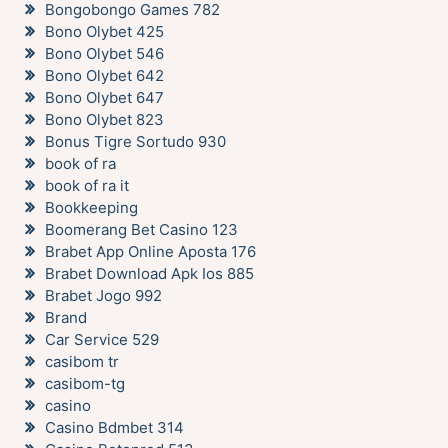
Bongobongo Games 782
Bono Olybet 425
Bono Olybet 546
Bono Olybet 642
Bono Olybet 647
Bono Olybet 823
Bonus Tigre Sortudo 930
book of ra
book of ra it
Bookkeeping
Boomerang Bet Casino 123
Brabet App Online Aposta 176
Brabet Download Apk Ios 885
Brabet Jogo 992
Brand
Car Service 529
casibom tr
casibom-tg
casino
Casino Bdmbet 314