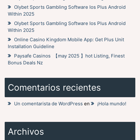
Olybet Sports Gambling Software Ios Plus Android
Within 2025
Olybet Sports Gambling Software Ios Plus Android
Within 2025
Online Casino Kingdom Mobile App: Get Plus Unit
Installation Guideline
Paysafe Casinos ️ 【may 2025 】hot Listing, Finest
Bonus Deals Nz
Comentarios recientes
Un comentarista de WordPress
en
¡Hola mundo!
Archivos