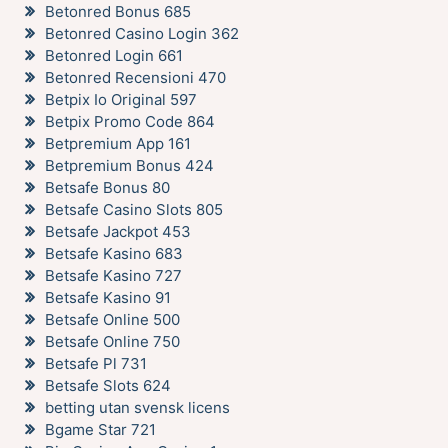
Betonred Bonus 685
Betonred Casino Login 362
Betonred Login 661
Betonred Recensioni 470
Betpix Io Original 597
Betpix Promo Code 864
Betpremium App 161
Betpremium Bonus 424
Betsafe Bonus 80
Betsafe Casino Slots 805
Betsafe Jackpot 453
Betsafe Kasino 683
Betsafe Kasino 727
Betsafe Kasino 91
Betsafe Online 500
Betsafe Online 750
Betsafe Pl 731
Betsafe Slots 624
betting utan svensk licens
Bgame Star 721