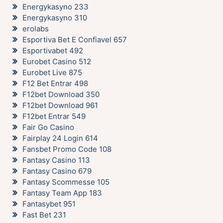
Energykasyno 233
Energykasyno 310
erolabs
Esportiva Bet E Confiavel 657
Esportivabet 492
Eurobet Casino 512
Eurobet Live 875
F12 Bet Entrar 498
F12bet Download 350
F12bet Download 961
F12bet Entrar 549
Fair Go Casino
Fairplay 24 Login 614
Fansbet Promo Code 108
Fantasy Casino 113
Fantasy Casino 679
Fantasy Scommesse 105
Fantasy Team App 183
Fantasybet 951
Fast Bet 231