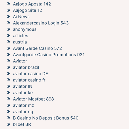
Aajogo Aposta 142
Aajogo Site 12
Ai News
Alexandercasino Login 543
anonymous
articles
austria
Avant Garde Casino 572
Avantgarde Casino Promotions 931
Aviator
aviator brazil
aviator casino DE
aviator casino fr
aviator IN
aviator ke
Aviator Mostbet 898
aviator mz
aviator ng
B Casino No Deposit Bonus 540
b1bet BR