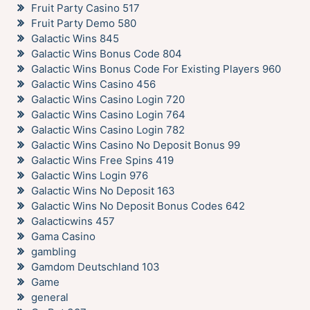
Fruit Party Casino 517
Fruit Party Demo 580
Galactic Wins 845
Galactic Wins Bonus Code 804
Galactic Wins Bonus Code For Existing Players 960
Galactic Wins Casino 456
Galactic Wins Casino Login 720
Galactic Wins Casino Login 764
Galactic Wins Casino Login 782
Galactic Wins Casino No Deposit Bonus 99
Galactic Wins Free Spins 419
Galactic Wins Login 976
Galactic Wins No Deposit 163
Galactic Wins No Deposit Bonus Codes 642
Galacticwins 457
Gama Casino
gambling
Gamdom Deutschland 103
Game
general