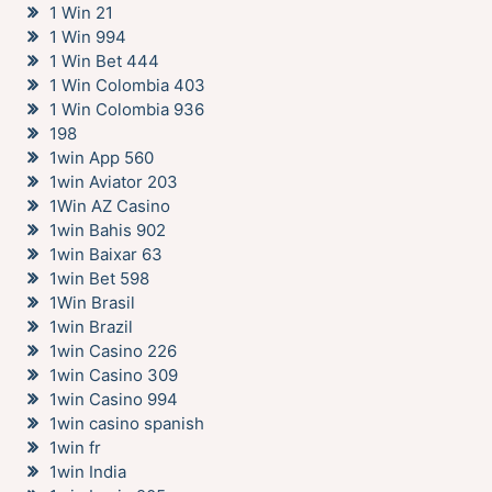
1 Win 21
1 Win 994
1 Win Bet 444
1 Win Colombia 403
1 Win Colombia 936
198
1win App 560
1win Aviator 203
1Win AZ Casino
1win Bahis 902
1win Baixar 63
1win Bet 598
1Win Brasil
1win Brazil
1win Casino 226
1win Casino 309
1win Casino 994
1win casino spanish
1win fr
1win India