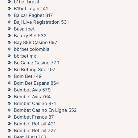
b1bet brazil
B1bet Login 141
Baixar Pagbet 817
Baji Live Registration 531
Basaribet
Batery Bet 532
Bay 888 Casino 697
bbrbet colombia
bbrbet mx
Bc Game Casino 770
Bd Betting Site 197
Bdm Bet 149
Bdm Bet Espana 864
Bdmbet Avis 579
Bdmbet Avis 764
Bdmbet Casino 871
Bdmbet Casino En Ligne 552
Bdmbet France 87
Bdmbet Retrait 421
Bdmbet Retrait 727
Beat Ai Art 163